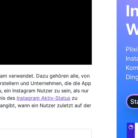
I
W
Plix
Inst
Kom
gram verwendet. Dazu gehören alle, von
Din
erstellern und Unternehmen, die die App
, ein Instagram Nutzer zu sein, als nur
nis des
Instagram Aktiv-Status
zu
St
 angibt, wann ein Nutzer zuletzt auf der