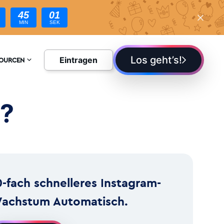
44
59
MIN
SEK
Los geht’s!
Eintragen
SOURCEN
YKLOPÄDIE
r?
G
0-fach schnelleres Instagram-
achstum Automatisch.