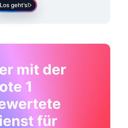
Los geht’s!
er mit der
ote 1
ewertete
ienst für