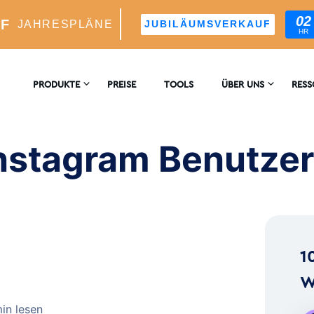
02
UF
JAHRESPLÄNE
JUBILÄUMSVERKAUF
HR
am Benutzer?
PRODUKTE
PREISE
TOOLS
ÜBER UNS
RES
KONTAKTIEREN
ENZ
M-WACHSTUM
SIE UNS
nstagram Benutze
er KI-Gesteuerter Wachstumsmotor
BLO
BEWERTUNGEN
blicke Und -Analyse
™
1
s Targeting Für Ideale Follower
W
in lesen