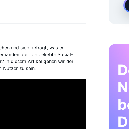
Experte Für Instagram-Wachstum
ehen und sich gefragt, was er
jemanden, der die beliebte Social-
? In diesem Artikel gehen wir der
D
m Nutzer zu sein.
N
b
D