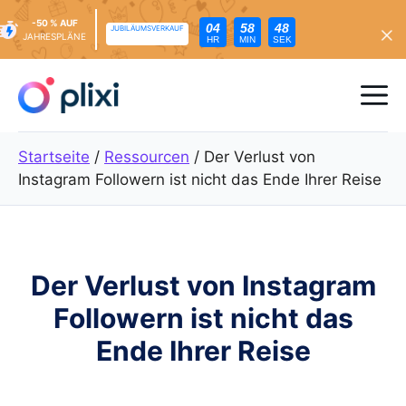
-50 % AUF
04
58
47
JUBILÄUMSVERKAUF
JAHRESPLÄNE
HR
MIN
SEK
Zum
Inhalt
Me
springen
Startseite
/
Ressourcen
/
Der Verlust von
Instagram Followern ist nicht das Ende Ihrer Reise
Der Verlust von Instagram
Followern ist nicht das
Ende Ihrer Reise