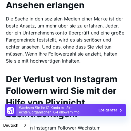
Ansehen erlangen
Die Suche in den sozialen Medien einer Marke ist der
beste Ansatz, um mehr über sie zu erfahren. Jeder,
der ein Unternehmenskonto überprüft und eine große
Fangemeinde feststellt, wird es als seriöser und
echter ansehen. Und das, ohne dass Sie viel tun
müssen. Wenn Ihre Followerzahl sie anzieht, halten
Sie sie mit hochwertigen Inhalten.
Der Verlust von Instagram
Followern wird Sie mit der
Hilfe von Plixinicht
Wachsen Sie Ihr IG-Konto mit 3k+
Los geht’s!
beeinträchtigen.
echten, organischen IG-Followern /mo
Deutsch
Wenn Sie an Instagram Follower-Wachstum