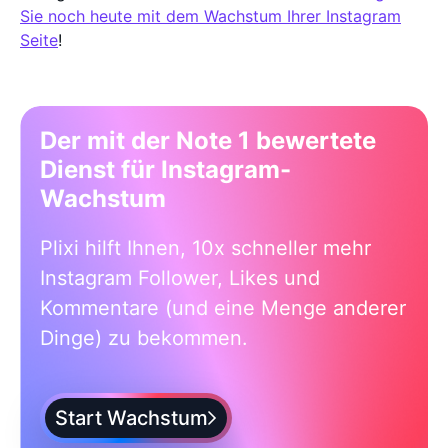
Sie noch heute mit dem Wachstum Ihrer Instagram
Seite
!
Der mit der Note 1 bewertete
Dienst für Instagram-
Wachstum
Plixi hilft Ihnen, 10x schneller mehr
Instagram Follower, Likes und
Kommentare (und eine Menge anderer
Dinge) zu bekommen.
Start Wachstum