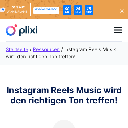
-50 % AUF
00
25
14
JUBILÄUMSVERKAUF
JAHRESPLÄNE
HR
MIN
SEK
Zum
Inhalt
Me
springen
Startseite
/
Ressourcen
/
Instagram Reels Musik
wird den richtigen Ton treffen!
Instagram Reels Music wird
den richtigen Ton treffen!