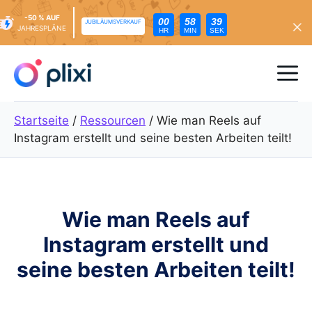
-50 % AUF
00
58
38
JUBILÄUMSVERKAUF
JAHRESPLÄNE
HR
MIN
SEK
Zum
Inhalt
Me
springen
Startseite
/
Ressourcen
/
Wie man Reels auf
Instagram erstellt und seine besten Arbeiten teilt!
Wie man Reels auf
Instagram erstellt und
seine besten Arbeiten teilt!