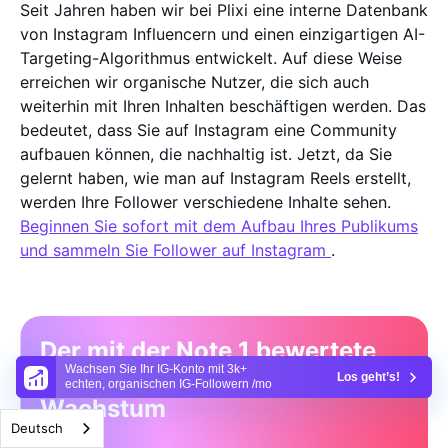
Seit Jahren haben wir bei Plixi eine interne Datenbank
von Instagram Influencern und einen einzigartigen AI-
Targeting-Algorithmus entwickelt. Auf diese Weise
erreichen wir organische Nutzer, die sich auch
weiterhin mit Ihren Inhalten beschäftigen werden. Das
bedeutet, dass Sie auf Instagram eine Community
aufbauen können, die nachhaltig ist. Jetzt, da Sie
gelernt haben, wie man auf Instagram Reels erstellt,
werden Ihre Follower verschiedene Inhalte sehen.
Beginnen Sie sofort mit dem Aufbau Ihres Publikums
und sammeln Sie Follower auf Instagram
.
Der mit der Note 1 bewertete
Wachsen Sie Ihr IG-Konto mit 3k+
Dienst für Instagram-
Los geht’s!
echten, organischen IG-Followern /mo
Wachstum
Deutsch