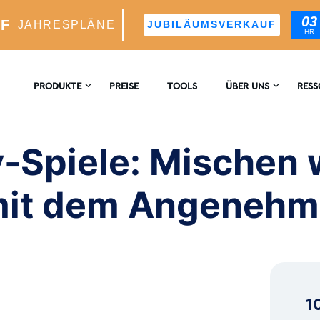
03
UF
JAHRESPLÄNE
JUBILÄUMSVERKAUF
HR
n-Spiele: Mischen wir das Geschäftliche mit dem Ange
PRODUKTE
PREISE
TOOLS
ÜBER UNS
RES
KONTAKTIEREN
ENZ
M-WACHSTUM
SIE UNS
-Spiele: Mischen 
er KI-Gesteuerter Wachstumsmotor
BLO
BEWERTUNGEN
 mit dem Angenehm
blicke Und -Analyse
™
s Targeting Für Ideale Follower
1