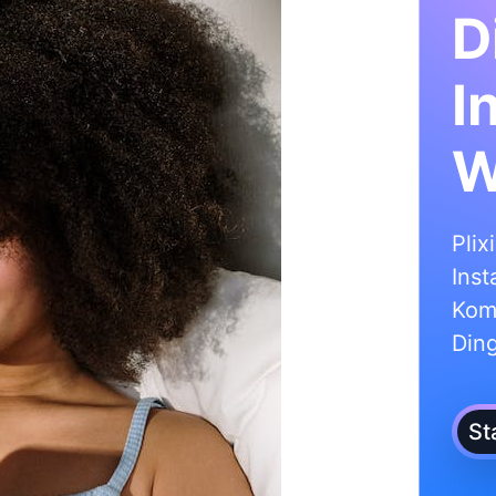
D
I
W
Plix
Inst
Kom
Din
St