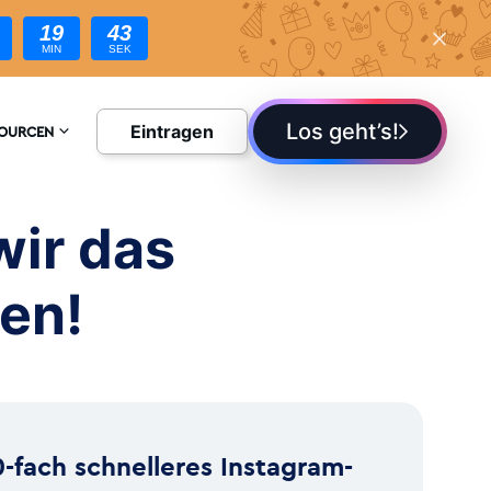
19
42
MIN
SEK
nehmen!
Los geht’s!
Eintragen
SOURCEN
YKLOPÄDIE
wir das
G
en!
0-fach schnelleres Instagram-