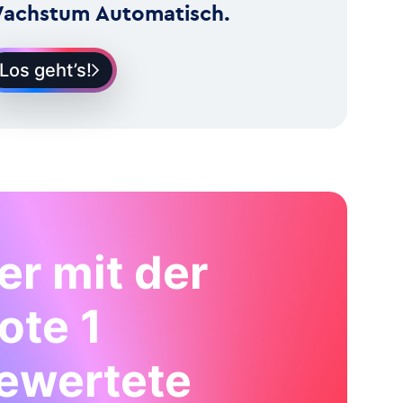
achstum Automatisch.
Los geht’s!
er mit der
ote 1
ewertete