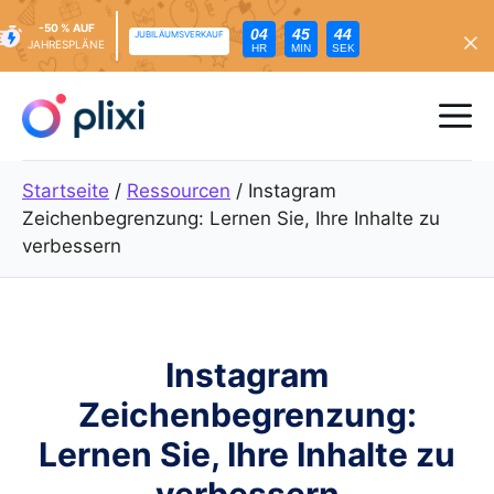
-50 % AUF
04
45
43
JUBILÄUMSVERKAUF
JAHRESPLÄNE
HR
MIN
SEK
Zum
Inhalt
Me
springen
Startseite
/
Ressourcen
/
Instagram
Zeichenbegrenzung: Lernen Sie, Ihre Inhalte zu
verbessern
Instagram
Zeichenbegrenzung:
Lernen Sie, Ihre Inhalte zu