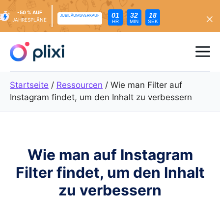
-50 % AUF
01
32
17
JUBILÄUMSVERKAUF
JAHRESPLÄNE
HR
MIN
SEK
Zum
Inhalt
Me
springen
Startseite
/
Ressourcen
/
Wie man Filter auf
Instagram findet, um den Inhalt zu verbessern
Wie man auf Instagram
Filter findet, um den Inhalt
zu verbessern