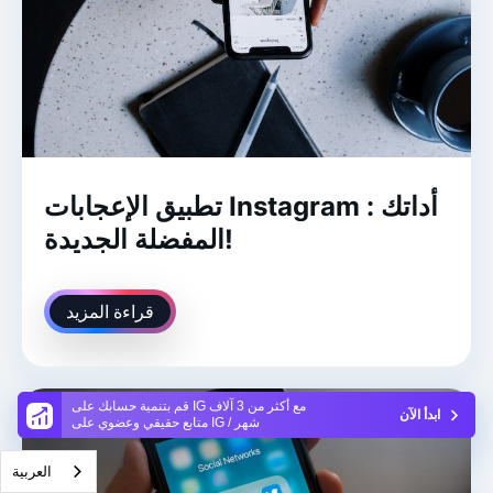
تطبيق الإعجابات Instagram : أداتك
المفضلة الجديدة!
قراءة المزيد
قم بتنمية حسابك على IG مع أكثر من 3 آلاف
ابدأ الآن
متابع حقيقي وعضوي على IG / شهر
العربية‏