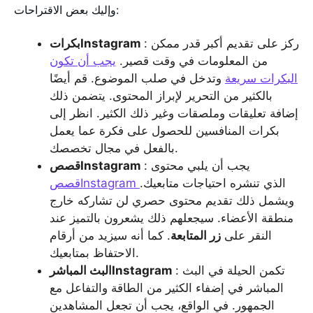
وإليك بعض الاقتراحات:
: ركز على تقديم أكبر قدر ممكن
بكراتInstagram
من المعلومات في وقت قصير.
يجب أن تكون
البكرات سريعة
وتدخل في صلب الموضوع. قم أيضًا
بالكثير من التحرير لإبراز المحتوى. يتضمن ذلك
إضافة تعليقات وملصقات وغير ذلك الكثير. انظر إلى
بكرات المنافسين للحصول على فكرة عما يعمل
بالفعل في مجال تخصصك.
: يجب أن يلبي محتوى
قصصInstagram
الذي تنشره احتياجات متابعيك.
قصصInstagram
ويشمل ذلك تقديم محتوى حصري لن تشاركه خارج
منطقة الأعضاء. سيجعلهم ذلك يشعرون بالتميز عند
النقر على
زر المتابعة
. كما أنه سيزيد من أرقام
الاحتفاظ بمتابعيك.
: تكمن الحيلة في البث
البث المباشرInstagram
المباشر في إضفاء الكثير من الطاقة والتفاعل مع
الجمهور. في الواقع، يجب أن تجعل المشاهدين