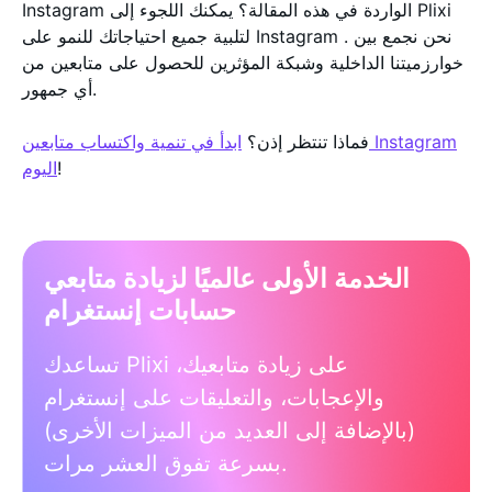
Instagram الواردة في هذه المقالة؟ يمكنك اللجوء إلى Plixi
لتلبية جميع احتياجاتك للنمو على Instagram . نحن نجمع بين
خوارزميتنا الداخلية وشبكة المؤثرين للحصول على متابعين من
أي جمهور.
فماذا تنتظر إذن؟
ابدأ في تنمية واكتساب متابعين Instagram
!
اليوم
الخدمة الأولى عالميًا لزيادة متابعي
حسابات إنستغرام
تساعدك Plixi على زيادة متابعيك،
والإعجابات، والتعليقات على إنستغرام
(بالإضافة إلى العديد من الميزات الأخرى)
بسرعة تفوق العشر مرات.