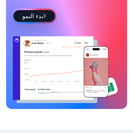
بدء النمو