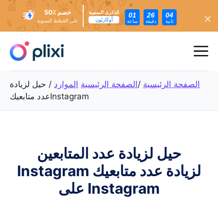
خصم ٪50
الذكرى السنوية
01
26
02
أُوكَازيُون
على الخطط السنوية
ثانية
دقيقة
ساعة
تخطي
إلى
ئمة
المحتوى
عام
الصفحة الرئيسية
/
الصفحة الرئيسية
الموارد
/
حيل لزيادة
عدد متابعيكInstagram
حيل لزيادة عدد المتابعين
Instagram لزيادة عدد متابعيك
على Instagram