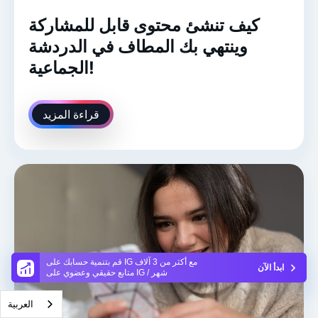
كيف تنشئ محتوى قابل للمشاركة
وينتهي بك المطاف في الدردشة
الجماعية!
قراءة المزيد
قم بتنمية حسابك على IG مع أكثر من 3 آلاف
ابدأ الآن
متابع حقيقي وعضوي على IG / شهر
العربية‏