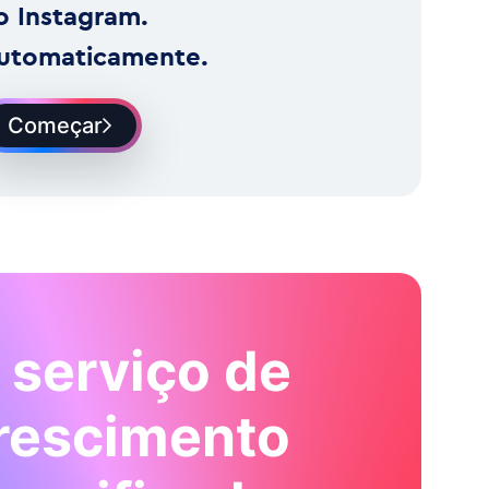
o Instagram.
utomaticamente.
Começar
 serviço de
rescimento