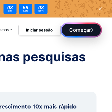
03
59
02
HR
MIN
SEC
Começar
Iniciar sessão
URSOS
CLOPÉDIA
 nas pesquisas
UE
rescimento 10x mais rápido