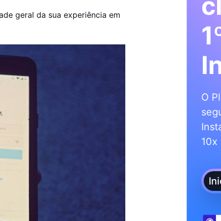
c
dade geral da sua experiência em
1
I
O Pl
segu
Inst
10x 
In