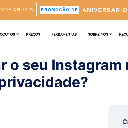
ANIVERSÁRIO
ANOS ANUAIS
PROMOÇÃO DE
impossível de pesquisar por motivos de privacidade?
RODUTOS
PREÇOS
FERRAMENTAS
SOBRE NÓS
REC
CONTACTE-NOS
ENCI
AGRAM
ar o seu Instagram
 Automático Suportado Por IA
COMENTÁRIOS
BLOG
 privacidade?
 E Análises
ores Ideais Suportada Por IA
C