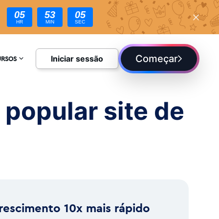
05
53
03
HR
MIN
SEC
Começar
Iniciar sessão
URSOS
CLOPÉDIA
popular site de
UE
rescimento 10x mais rápido