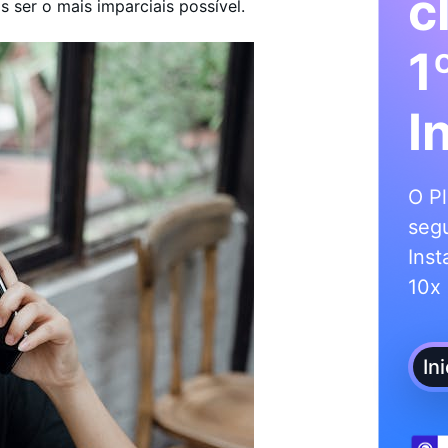
c
 ser o mais imparciais possível.
1
I
O Pl
segu
Inst
10x 
In