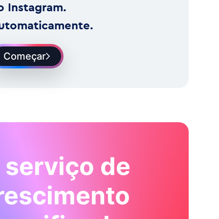
o Instagram.
utomaticamente.
Começar
 serviço de
rescimento