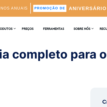
ANIVERSÁRIO
ANOS ANUAIS
PROMOÇÃO DE
ra o popular site de crescimento
RODUTOS
PREÇOS
FERRAMENTAS
SOBRE NÓS
REC
CONTACTE-NOS
ENCI
AGRAM
a completo para o 
 Automático Suportado Por IA
COMENTÁRIOS
BLOG
 E Análises
ores Ideais Suportada Por IA
C