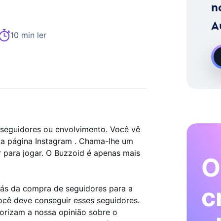
imento No Instagram Sob Pedido
n
A
10 min ler
r seguidores ou envolvimento. Você vê
a página Instagram . Chama-lhe um
ar para jogar. O Buzzoid é apenas mais
O
c
trás da compra de seguidores para a
ocê deve conseguir esses seguidores.
orizam a nossa opinião sobre o