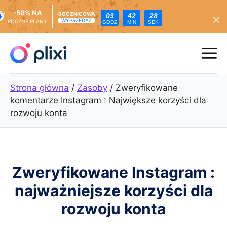
-50% NA
ROCZNICOWA
03
42
26
WYPRZEDAŻ
ROCZNE PLANY
GODZ
MIN
SEK
Przejdź
do
Me
treści
Strona główna
/
Zasoby
/
Zweryfikowane
komentarze Instagram : Największe korzyści dla
rozwoju konta
Zweryfikowane Instagram :
najważniejsze korzyści dla
rozwoju konta