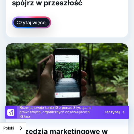
spójrz w przeszłość
Czytaj więcej
Rozwijaj swoje konto IG z ponad 3 tysiącami
prawdziwych, organicznych obserwujących
Zaczynaj
IG /mo
Polski
Narzędzia marketingowe w