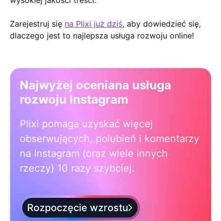
wysokiej jakości treści.
Zarejestruj się
na Plixi już dziś
, aby dowiedzieć się,
dlaczego jest to najlepsza usługa rozwoju online!
Najwyżej oceniana usługa
rozwoju Instagram
Plixi pomaga uzyskać więcej
obserwujących, polubień i komentarzy
na Instagram (oraz wiele innych
rzeczy) 10 razy szybciej.
Rozpoczęcie wzrostu