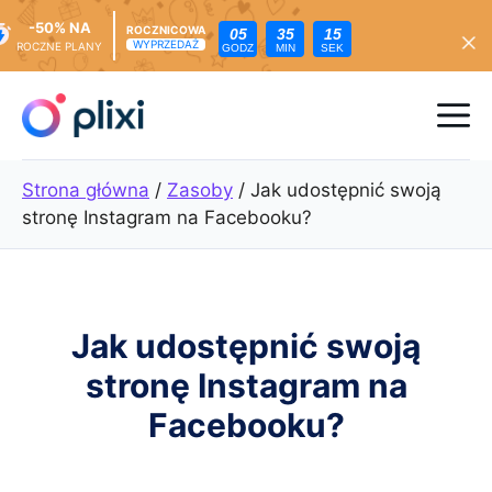
-50% NA
ROCZNICOWA
05
35
14
WYPRZEDAŻ
ROCZNE PLANY
GODZ
MIN
SEK
Przejdź
do
Me
treści
Strona główna
/
Zasoby
/
Jak udostępnić swoją
stronę Instagram na Facebooku?
Jak udostępnić swoją
stronę Instagram na
Facebooku?