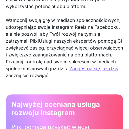
wykorzystać potencjał obu platform.
Wzmocnij swoją grę w mediach społecznościowych,
udostępniając swoje Instagram Reels na Facebooku,
ale nie pozwól, aby Twój rozwój na tym się
zatrzymał. PlixiUsługi naszych ekspertów pomogą Ci
zwiększyć zasięg, przyciągnąć więcej obserwujących
i zwiększyć zaangażowanie na obu platformach.
Przejmij kontrolę nad swoim sukcesem w mediach
społecznościowych już dziś.
Zarejestruj się już dziś
i
zacznij się rozwijać!
Najwyżej oceniana usługa
rozwoju Instagram
Plixi pomaga uzyskać więcej