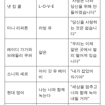
"사랑은 나와
냇 킹 콜
L-O-V-E
당신을 위해 만
들어졌습니다"
"당신을 사랑하
미니 리퍼튼
러빙 유
는 것은 쉽습니
다"
"우리는 이제
레이디 가가와
얕은 곳에서 멀
얕은
브래들리 쿠퍼
리 떨어져 있습
니다"
아이 갓 유 베이
"내가 잡았어
소니와 셰르
비
자기야"
"세상을 멈추고
나는 너와 함께
현대 영어
너와 함께 녹아
녹는다
내릴 거야"