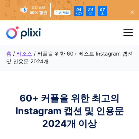
연간 플랜
04
24
05
50% 할인
기념 세일
시간
분
초
콘
텐
메
츠
로
뉴
홈
/
리소스
/
커플을 위한 60+ 베스트 Instagram 캡션
건
및 인용문 2024개
너
뛰
기
60+ 커플을 위한 최고의
Instagram 캡션 및 인용문
2024개 이상