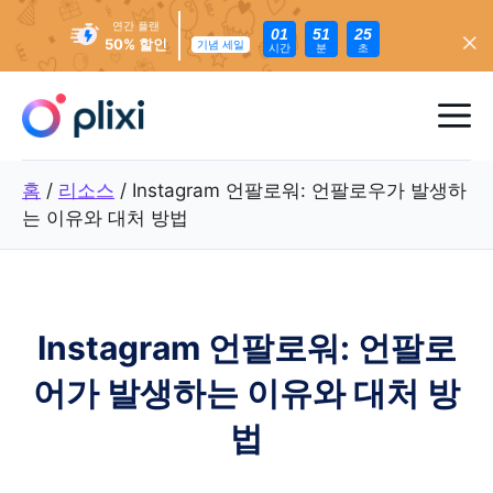
연간 플랜
01
51
23
50% 할인
기념 세일
시간
분
초
콘
텐
메
츠
로
뉴
홈
/
리소스
/
Instagram 언팔로워: 언팔로우가 발생하
건
는 이유와 대처 방법
너
뛰
기
Instagram 언팔로워: 언팔로
어가 발생하는 이유와 대처 방
법