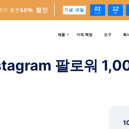
01
12
50% 할인
연간 플랜
기념 세일
시간
분
워 1,000명을 확보하는 방법!
제품
가격 책정
도구
회
문의
INSTAGRAM 성장
stagram 팔로워 1
자동 AI 기반 성장 엔진
리뷰
분석
실시간 인사이트 및 분석
™
AI-MATCH
AI 기반 이상적인 팔로워 타겟팅
1
EXPERTS