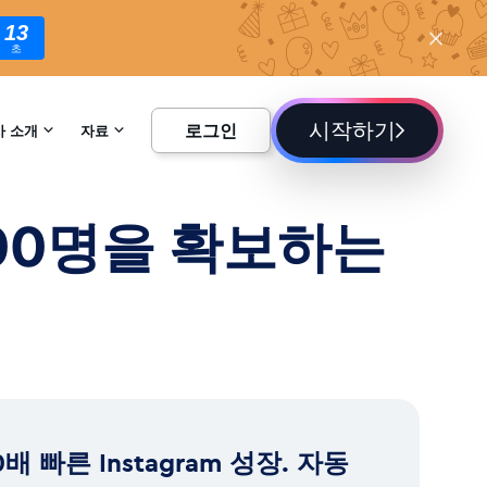
11
초
시작하기
로그인
사 소개
자료
하기
백과사전
,000명을 확보하는
블로그
0배 빠른 Instagram 성장. 자동