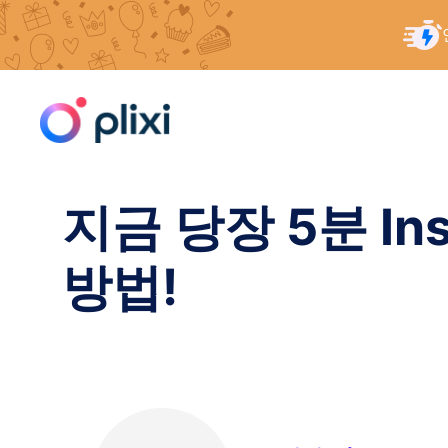
콘
홈
/
리소스
/
지금 바로 5분 안에 Instagram 팔로
텐
츠
로
건
너
지금 당장 5분 In
뛰
기
방법!