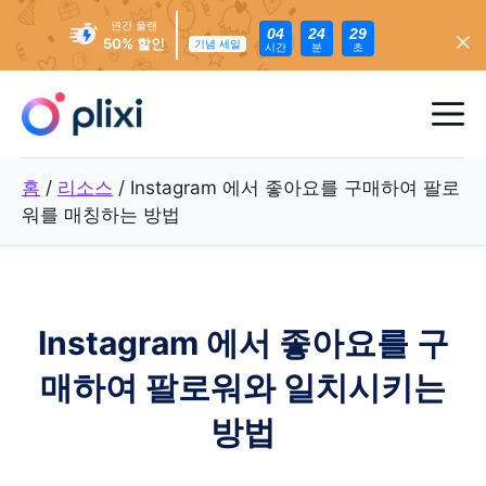
연간 플랜
04
24
27
50% 할인
기념 세일
시간
분
초
콘
텐
메
츠
로
뉴
홈
/
리소스
/
Instagram 에서 좋아요를 구매하여 팔로
건
워를 매칭하는 방법
너
뛰
기
Instagram 에서 좋아요를 구
매하여 팔로워와 일치시키는
방법