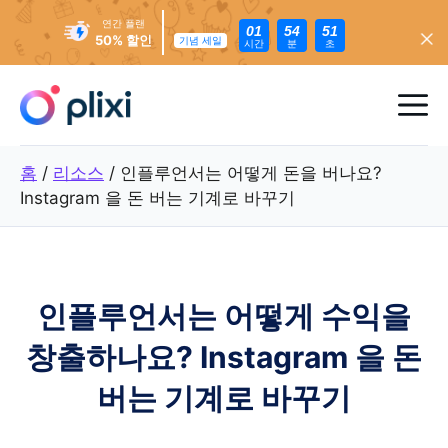
연간 플랜
01
54
49
50% 할인
기념 세일
시간
분
초
콘
텐
메
츠
로
뉴
홈
/
리소스
/
인플루언서는 어떻게 돈을 버나요?
건
Instagram 을 돈 버는 기계로 바꾸기
너
뛰
기
인플루언서는 어떻게 수익을
창출하나요? Instagram 을 돈
버는 기계로 바꾸기