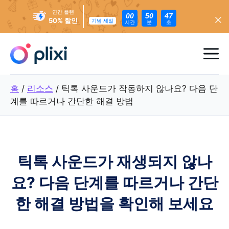
연간 플랜
00
50
45
50% 할인
기념 세일
시간
분
초
콘
텐
메
츠
로
뉴
홈
/
리소스
/
틱톡 사운드가 작동하지 않나요? 다음 단
건
계를 따르거나 간단한 해결 방법
너
뛰
기
틱톡 사운드가 재생되지 않나
요? 다음 단계를 따르거나 간단
한 해결 방법을 확인해 보세요