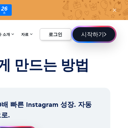
24
초
시작하기
로그인
사 소개
자료
하기
백과사전
게 만드는 방법
블로그
0배 빠른 Instagram 성장. 자동
로.