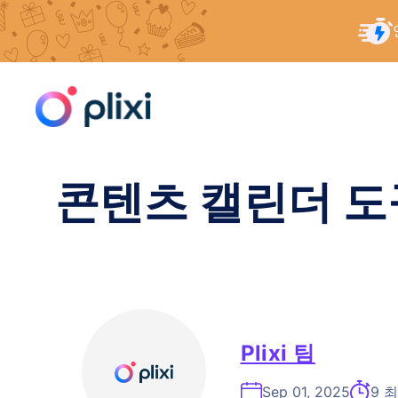
콘
홈
/
리소스
/
콘텐츠 캘린더 도구로 모든 것을 더 
텐
츠
로
건
너
콘텐츠 캘린더 도
뛰
기
Plixi 팀
Sep 01, 2025
9 