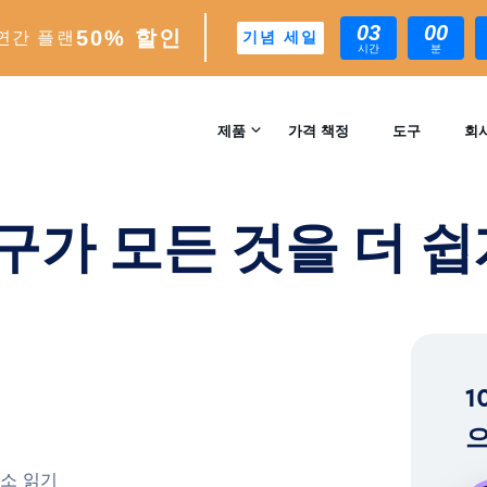
03
00
50% 할인
연간 플랜
기념 세일
시간
분
쉽게 만드는 방법
제품
가격 책정
도구
회
문의
INSTAGRAM 성장
구가 모든 것을 더 쉽
자동 AI 기반 성장 엔진
리뷰
분석
실시간 인사이트 및 분석
™
AI-MATCH
1
AI 기반 이상적인 팔로워 타겟팅
으
EXPERTS
최소 읽기