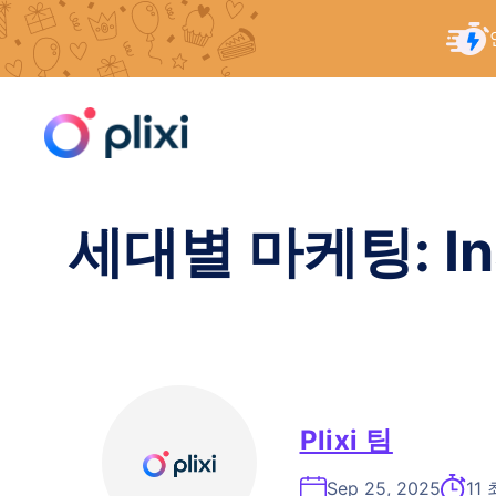
콘
홈
/
리소스
/
세대별 마케팅: 다음 대상에 대한 모범 사
텐
츠
로
건
너
세대별 마케팅: In
뛰
기
Plixi 팀
Sep 25, 2025
11