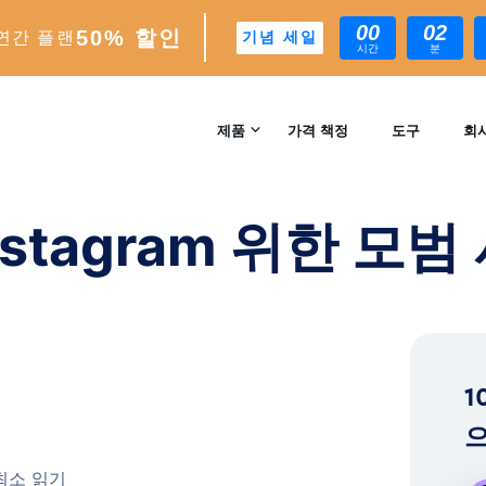
00
02
50% 할인
연간 플랜
기념 세일
시간
분
례 Instagram
제품
가격 책정
도구
회
문의
INSTAGRAM 성장
stagram 위한 모범
자동 AI 기반 성장 엔진
리뷰
분석
실시간 인사이트 및 분석
™
AI-MATCH
1
AI 기반 이상적인 팔로워 타겟팅
으
EXPERTS
 최소 읽기