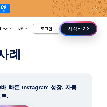
07
초
시작하기
로그인
사 소개
자료
하기
백과사전
 사례
블로그
0배 빠른 Instagram 성장. 자동
로.