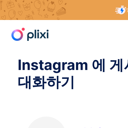
콘
홈
/
리소스
/
Instagram 에 게시하기 가장 좋은
텐
츠
로
건
너
Instagram 에
뛰
기
대화하기