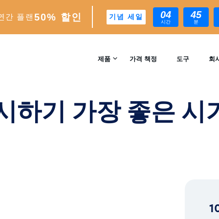
04
45
50% 할인
연간 플랜
기념 세일
시간
분
 시기 소셜 영향력 극대화하기
제품
가격 책정
도구
회
문의
INSTAGRAM 성장
 게시하기 가장 좋은 시
자동 AI 기반 성장 엔진
리뷰
분석
실시간 인사이트 및 분석
™
AI-MATCH
AI 기반 이상적인 팔로워 타겟팅
1
EXPERTS