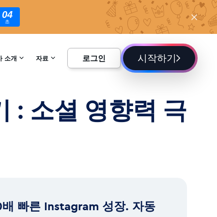
03
초
시작하기
로그인
사 소개
자료
하기
백과사전
기 : 소셜 영향력 극
블로그
0배 빠른 Instagram 성장. 자동