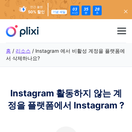
연간 플랜
03
35
26
50% 할인
기념 세일
시간
분
초
콘
텐
메
츠
로
뉴
홈
/
리소스
/
Instagram 에서 비활성 계정을 플랫폼에
건
서 삭제하나요?
너
뛰
기
Instagram 활동하지 않는 계
정을 플랫폼에서 Instagram ?