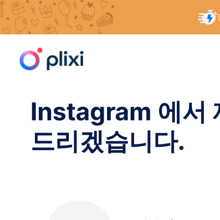
콘
홈
/
리소스
/
Instagram 에서 제한이란 무엇을 
텐
츠
로
건
너
Instagram 
뛰
기
드리겠습니다.