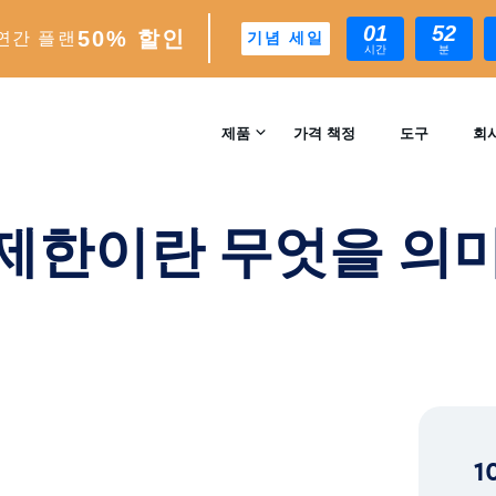
01
52
50% 할인
연간 플랜
기념 세일
시간
분
의미하나요? 설명해 드리겠습니다.
제품
가격 책정
도구
회
문의
INSTAGRAM 성장
에서 제한이란 무엇을 
자동 AI 기반 성장 엔진
리뷰
분석
실시간 인사이트 및 분석
™
AI-MATCH
AI 기반 이상적인 팔로워 타겟팅
1
EXPERTS