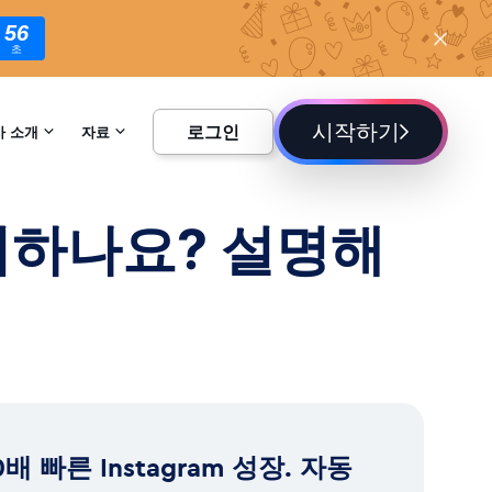
55
초
시작하기
로그인
사 소개
자료
하기
백과사전
의미하나요? 설명해
블로그
0배 빠른 Instagram 성장. 자동