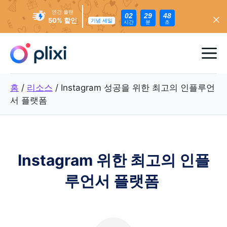
연간 플랜
02
29
46
50% 할인
기념 세일
시간
분
초
콘
텐
메
츠
로
뉴
홈
/
리소스
/
Instagram 성공을 위한 최고의 인플루언
건
서 플랫폼
너
뛰
기
Instagram 위한 최고의 인플
루언서 플랫폼