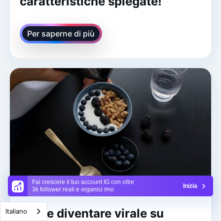
caratteristiche spiegate!
Per saperne di più
Fai crescere il tuo account IG con oltre
Inizia
3k follower reali e organici /mo
Come diventare virale su
Italiano