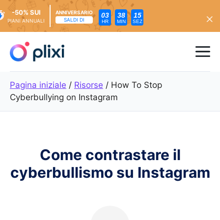
-50% SUI
ANNIVERSARIO
03
38
13
SALDI DI
PIANI ANNUALI
HR
MIN
SEZ
Vai
al
Me
contenuto
Pagina iniziale
/
Risorse
/
How To Stop
Cyberbullying on Instagram
Come contrastare il
cyberbullismo su Instagram