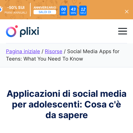
-50% SUI
ANNIVERSARIO
00
43
10
SALDI DI
PIANI ANNUALI
HR
MIN
SEZ
Vai
al
Me
contenuto
Pagina iniziale
/
Risorse
/
Social Media Apps for
Teens: What You Need To Know
Applicazioni di social media
per adolescenti: Cosa c'è
da sapere