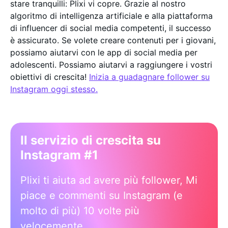
stare tranquilli: Plixi vi copre. Grazie al nostro
algoritmo di intelligenza artificiale e alla piattaforma
di influencer di social media competenti, il successo
è assicurato. Se volete creare contenuti per i giovani,
possiamo aiutarvi con le app di social media per
adolescenti. Possiamo aiutarvi a raggiungere i vostri
obiettivi di crescita!
Inizia a guadagnare follower su
Instagram oggi stesso.
Il servizio di crescita su
Instagram #1
Plixi ti aiuta ad avere più follower, Mi
piace e commenti su Instagram (e
molto di più) 10 volte più
velocemente.