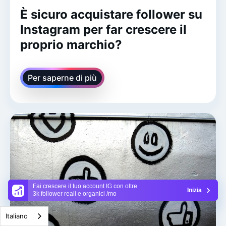
È sicuro acquistare follower su
Instagram per far crescere il
proprio marchio?
Per saperne di più
Fai crescere il tuo account IG con oltre
Inizia
3k follower reali e organici /mo
Italiano