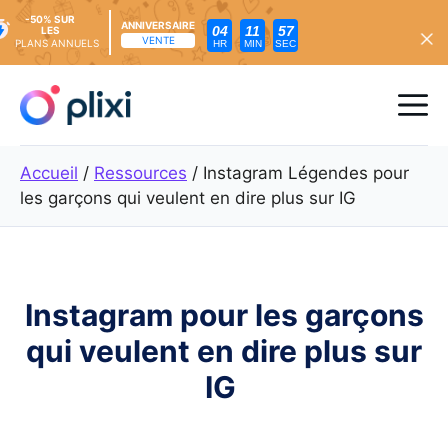
-50% SUR
ANNIVERSAIRE
04
11
55
LES
VENTE
PLANS ANNUELS
HR
MIN
SEC
Skip
to
Me
content
Accueil
/
Ressources
/
Instagram Légendes pour
les garçons qui veulent en dire plus sur IG
Instagram pour les garçons
qui veulent en dire plus sur
IG