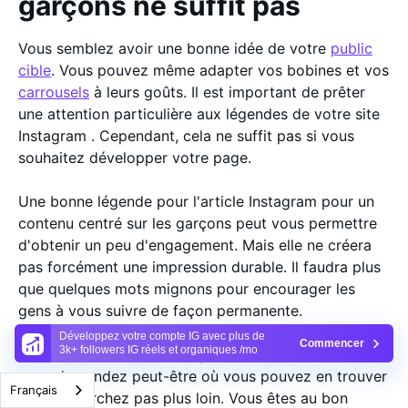
garçons ne suffit pas
Vous semblez avoir une bonne idée de votre
public
cible
. Vous pouvez même adapter vos bobines et vos
carrousels
à leurs goûts. Il est important de prêter
une attention particulière aux légendes de votre site
Instagram . Cependant, cela ne suffit pas si vous
souhaitez développer votre page.
Une bonne légende pour l'article Instagram pour un
contenu centré sur les garçons peut vous permettre
d'obtenir un peu d'engagement. Mais elle ne créera
pas forcément une impression durable. Il faudra plus
que quelques mots mignons pour encourager les
gens à vous suivre de façon permanente.
Développez votre compte IG avec plus de
Commencer
3k+ followers IG réels et organiques /mo
Vous aurez besoin d'un expert en croissance. Vous
vous demandez peut-être où vous pouvez en trouver
Français
un. Ne cherchez pas plus loin. Vous êtes au bon