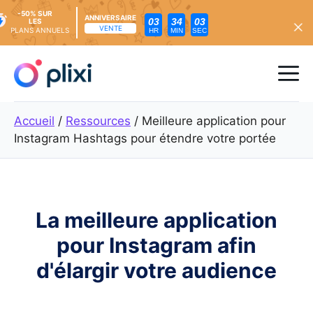
-50% SUR
ANNIVERSAIRE
03
34
01
LES
VENTE
PLANS ANNUELS
HR
MIN
SEC
Skip
to
Me
content
Accueil
/
Ressources
/
Meilleure application pour
Instagram Hashtags pour étendre votre portée
La meilleure application
pour Instagram afin
d'élargir votre audience