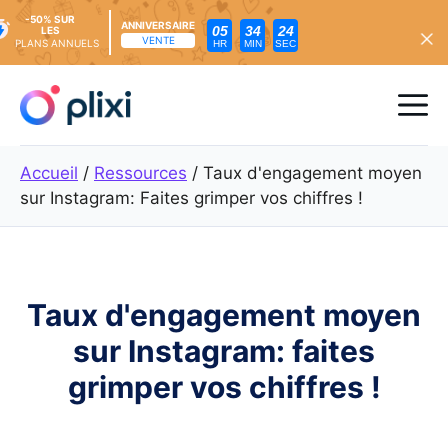
-50% SUR
ANNIVERSAIRE
05
34
22
LES
VENTE
PLANS ANNUELS
HR
MIN
SEC
Skip
to
Me
content
Accueil
/
Ressources
/
Taux d'engagement moyen
sur Instagram: Faites grimper vos chiffres !
Taux d'engagement moyen
sur Instagram: faites
grimper vos chiffres !