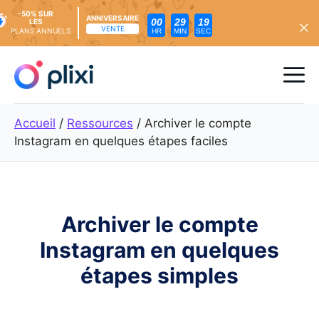
-50% SUR
ANNIVERSAIRE
00
29
17
LES
VENTE
PLANS ANNUELS
HR
MIN
SEC
Skip
to
Me
content
Accueil
/
Ressources
/
Archiver le compte
Instagram en quelques étapes faciles
Archiver le compte
Instagram en quelques
étapes simples