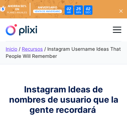
AHORRA 50%
ANIVERSARIO
02
25
00
EN
VENTA DE ANIVERSARIO
HR
MIN
SEC
PLANES ANUALES
Ir
al
Me
contenido
Inicio
/
Recursos
/
Instagram Username Ideas That
People Will Remember
Instagram Ideas de
nombres de usuario que la
gente recordará