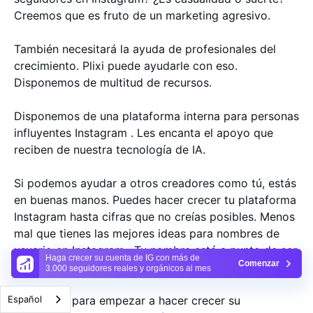
Creemos que es fruto de un marketing agresivo.
También necesitará la ayuda de profesionales del
crecimiento. Plixi puede ayudarle con eso.
Disponemos de multitud de recursos.
Disponemos de una plataforma interna para personas
influyentes Instagram . Les encanta el apoyo que
reciben de nuestra tecnología de IA.
Si podemos ayudar a otros creadores como tú, estás
en buenas manos. Puedes hacer crecer tu plataforma
Instagram hasta cifras que no creías posibles. Menos
mal que tienes las mejores ideas para nombres de
usuario en Instagram . Tu nombre está a punto de ser
Haga crecer su cuenta de IG con más de
Comenzar
enorme. Bueno, será enorme con nuestra ayuda.
3.000 seguidores reales y orgánicos al mes
¿Está listo para empezar a hacer crecer su
Español