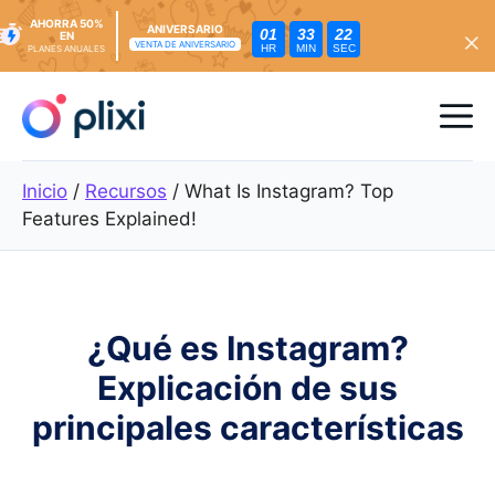
AHORRA 50%
ANIVERSARIO
01
33
21
EN
VENTA DE ANIVERSARIO
HR
MIN
SEC
PLANES ANUALES
Ir
al
Me
contenido
Inicio
/
Recursos
/
What Is Instagram? Top
Features Explained!
¿Qué es Instagram?
Explicación de sus
principales características