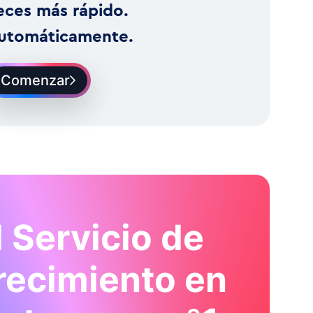
eces más rápido.
utomáticamente.
Comenzar
l Servicio de
recimiento en