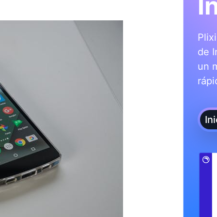
I
Plix
de I
un 
rápi
In