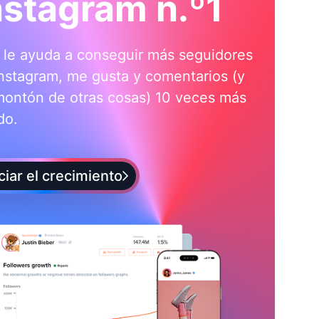
nstagram n.º1
i le ayuda a conseguir más seguidores
nstagram, me gusta y comentarios (y
montón de otras cosas) 10 veces más
do.
iciar el crecimiento