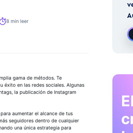
stagram A La Carta
v
A
8 min leer
amplia gama de métodos. Te
u éxito en las redes sociales. Algunas
htags, la publicación de Instagram
E
.
c
 para aumentar el alcance de tus
más seguidores dentro de cualquier
ando una única estrategia para