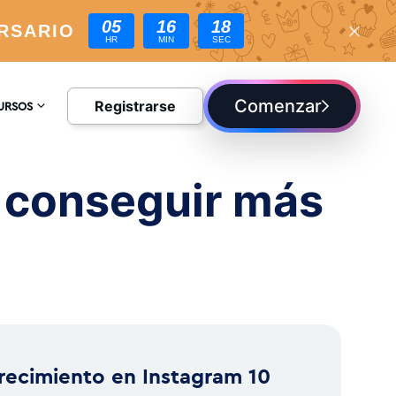
05
16
17
RSARIO
HR
MIN
SEC
Comenzar
Registrarse
URSOS
CLOPEDIA
a conseguir más
G
recimiento en Instagram 10