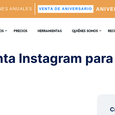
ANIVE
NES ANUALES
VENTA DE ANIVERSARIO
t To Get More Followers
OS
PRECIOS
HERRAMIENTAS
QUIÉNES SOMOS
REC
CONTACTO
ENCI
AM
nta Instagram par
tico Impulsado Por IA
RESEÑAS
BLO
Real
deales Mediante IA
C