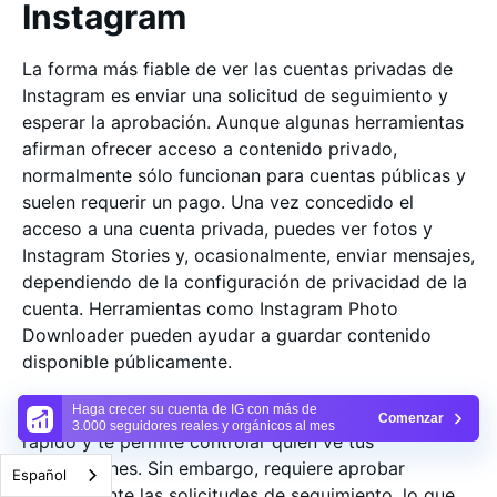
Instagram
La forma más fiable de ver las cuentas privadas de
Instagram es enviar una solicitud de seguimiento y
esperar la aprobación. Aunque algunas herramientas
afirman ofrecer acceso a contenido privado,
normalmente sólo funcionan para cuentas públicas y
suelen requerir un pago. Una vez concedido el
acceso a una cuenta privada, puedes ver fotos y
Instagram Stories y, ocasionalmente, enviar mensajes,
dependiendo de la configuración de privacidad de la
cuenta. Herramientas como Instagram Photo
Downloader pueden ayudar a guardar contenido
disponible públicamente.
Haga crecer su cuenta de IG con más de
Configurar tu cuenta de Instagram como privada es
Comenzar
3.000 seguidores reales y orgánicos al mes
rápido y te permite controlar quién ve tus
publicaciones. Sin embargo, requiere aprobar
Español
manualmente las solicitudes de seguimiento, lo que