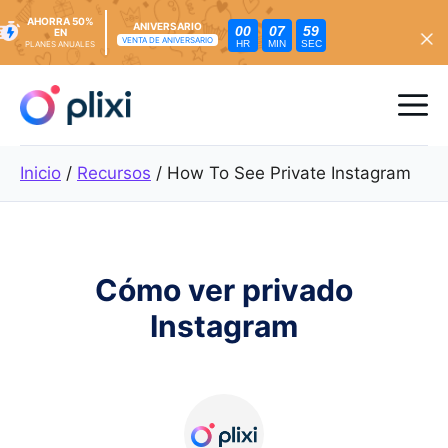
AHORRA 50%
ANIVERSARIO
00
07
58
EN
VENTA DE ANIVERSARIO
HR
MIN
SEC
PLANES ANUALES
Ir
al
Me
contenido
Inicio
/
Recursos
/
How To See Private Instagram
Cómo ver privado
Instagram