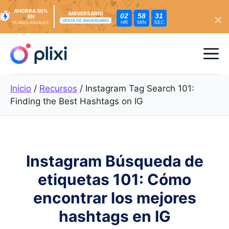
AHORRA 50%
ANIVERSARIO
02
58
30
EN
VENTA DE ANIVERSARIO
HR
MIN
SEC
PLANES ANUALES
Ir
al
Me
contenido
Inicio
/
Recursos
/
Instagram Tag Search 101:
Finding the Best Hashtags on IG
Instagram Búsqueda de
etiquetas 101: Cómo
encontrar los mejores
hashtags en IG