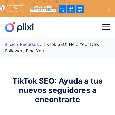
AHORRA 50%
ANIVERSARIO
00
33
48
EN
VENTA DE ANIVERSARIO
HR
MIN
SEC
PLANES ANUALES
Ir
al
Me
contenido
Inicio
/
Recursos
/
TikTok SEO: Help Your New
Followers Find You
TikTok SEO: Ayuda a tus
nuevos seguidores a
encontrarte