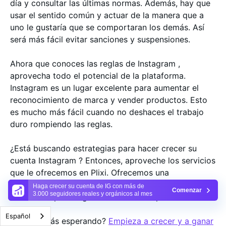
día y consultar las últimas normas. Además, hay que
usar el sentido común y actuar de la manera que a
uno le gustaría que se comportaran los demás. Así
será más fácil evitar sanciones y suspensiones.
Ahora que conoces las reglas de Instagram ,
aprovecha todo el potencial de la plataforma.
Instagram es un lugar excelente para aumentar el
reconocimiento de marca y vender productos. Esto
es mucho más fácil cuando no deshaces el trabajo
duro rompiendo las reglas.
¿Está buscando estrategias para hacer crecer su
cuenta Instagram ? Entonces, aproveche los servicios
que le ofrecemos en Plixi. Ofrecemos una
combinación de un algoritmo interno y Instagram
Haga crecer su cuenta de IG con más de
Comenzar
3.000 seguidores reales y orgánicos al mes
influencers para llegar a audiencias específicas.
Español
¿A qué estás esperando?
Empieza a crecer y a ganar