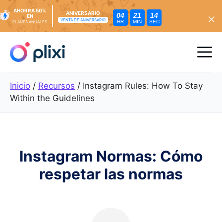
AHORRA 50%
ANIVERSARIO
04
21
13
EN
VENTA DE ANIVERSARIO
HR
MIN
SEC
PLANES ANUALES
Ir
al
Me
contenido
Inicio
/
Recursos
/
Instagram Rules: How To Stay
Within the Guidelines
Instagram Normas: Cómo
respetar las normas