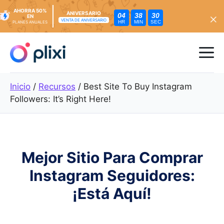
AHORRA 50%
ANIVERSARIO
04
38
28
EN
VENTA DE ANIVERSARIO
HR
MIN
SEC
PLANES ANUALES
Ir
al
Me
contenido
Inicio
/
Recursos
/
Best Site To Buy Instagram
Followers: It’s Right Here!
Mejor Sitio Para Comprar
Instagram Seguidores:
¡Está Aquí!