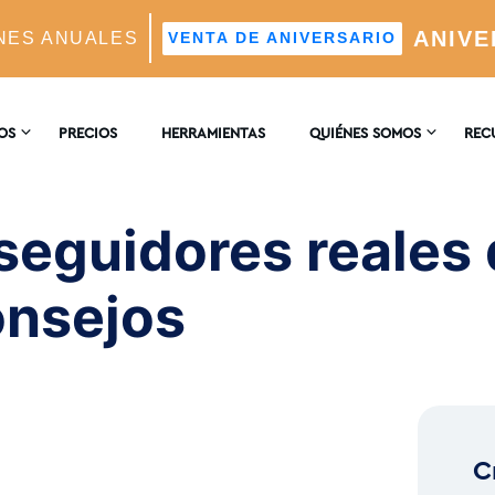
ANIVE
NES ANUALES
VENTA DE ANIVERSARIO
llowers With Our Tips
OS
PRECIOS
HERRAMIENTAS
QUIÉNES SOMOS
REC
CONTACTO
ENCI
AM
eguidores reales 
tico Impulsado Por IA
RESEÑAS
BLO
onsejos
Real
deales Mediante IA
C