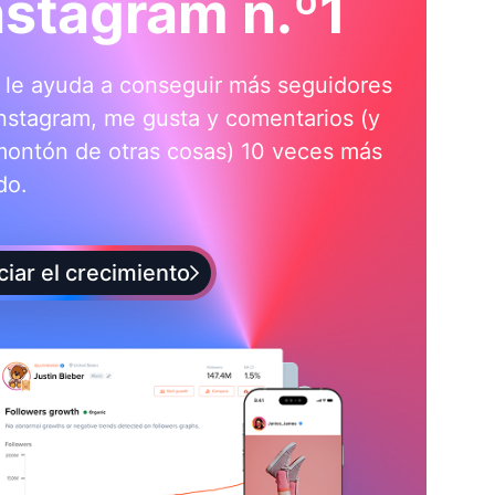
nstagram n.º1
i le ayuda a conseguir más seguidores
nstagram, me gusta y comentarios (y
montón de otras cosas) 10 veces más
do.
iciar el crecimiento