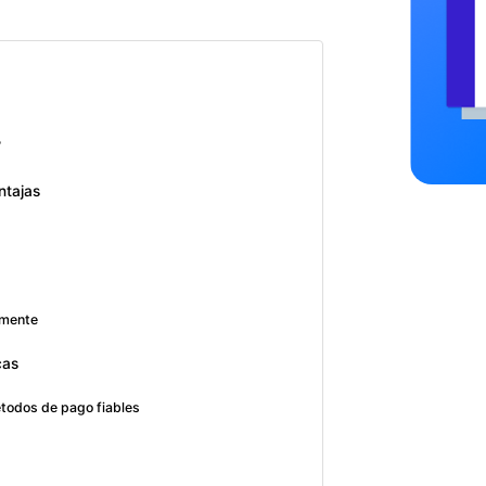
?
ntajas
amente
cas
todos de pago fiables