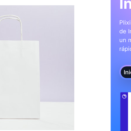
I
Plix
de I
un 
rápi
In