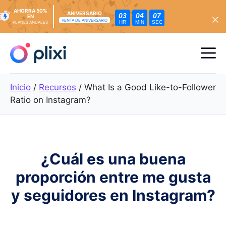
AHORRA 50%
ANIVERSARIO
03
04
05
EN
VENTA DE ANIVERSARIO
HR
MIN
SEC
PLANES ANUALES
Ir
al
Me
contenido
Inicio
/
Recursos
/
What Is a Good Like-to-Follower
Ratio on Instagram?
¿Cuál es una buena
proporción entre me gusta
y seguidores en Instagram?