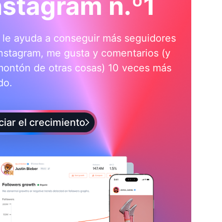
nstagram n.º1
i le ayuda a conseguir más seguidores
nstagram, me gusta y comentarios (y
montón de otras cosas) 10 veces más
do.
iciar el crecimiento