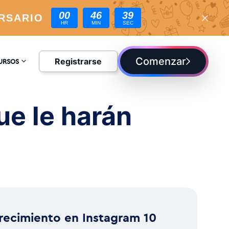
00
46
38
RSARIO
HR
MIN
SEC
Comenzar
Registrarse
URSOS
CLOPEDIA
ue le harán
G
recimiento en Instagram 10