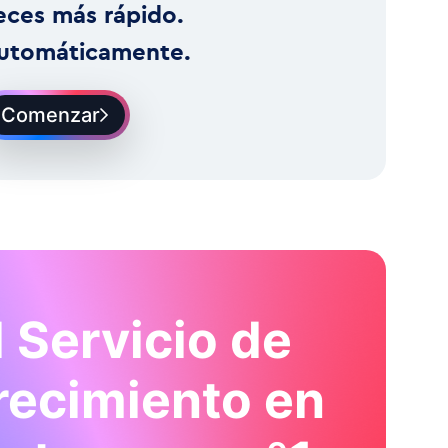
eces más rápido.
utomáticamente.
Comenzar
l Servicio de
recimiento en