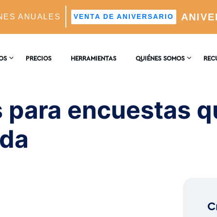
ANIVE
NES ANUALES
VENTA DE ANIVERSARIO
ve You Winning by a Landslide
OS
PRECIOS
HERRAMIENTAS
QUIÉNES SOMOS
REC
CONTACTO
ENCI
AM
 para encuestas q
tico Impulsado Por IA
RESEÑAS
BLO
ada
Real
deales Mediante IA
C