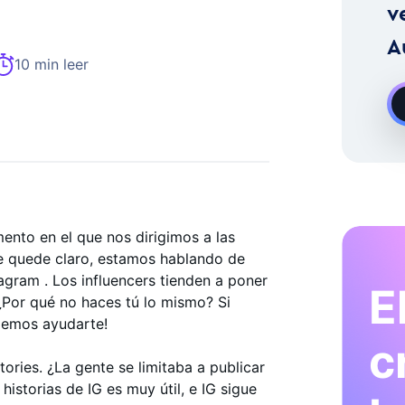
stagram A La Carta
v
A
10 min leer
ento en el que nos dirigimos a las
e quede claro, estamos hablando de
agram . Los influencers tienden a poner
E
 ¿Por qué no haces tú lo mismo? Si
odemos ayudarte!
c
ries. ¿La gente se limitaba a publicar
historias de IG es muy útil, e IG sigue