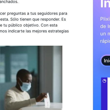
I
ganchados.
acer preguntas a tus seguidores para
Plix
esta. Sólo tienen que responder. Es
e tu público objetivo. Con esta
de I
mos indicarte las mejores estrategias
un 
rápi
In