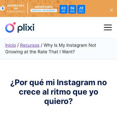
AHORRA 50%
ANIVERSARIO
03
56
26
EN
VENTA DE ANIVERSARIO
HR
MIN
SEC
PLANES ANUALES
Ir
al
Me
contenido
Inicio
/
Recursos
/
Why Is My Instagram Not
Growing at the Rate That I Want?
¿Por qué mi Instagram no
crece al ritmo que yo
quiero?