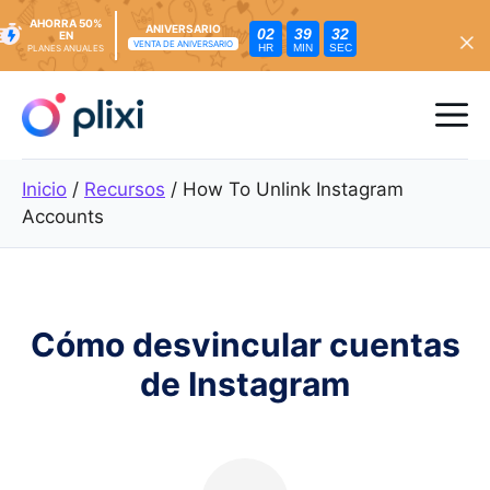
AHORRA 50%
ANIVERSARIO
02
39
30
EN
VENTA DE ANIVERSARIO
HR
MIN
SEC
PLANES ANUALES
Ir
al
Me
contenido
Inicio
/
Recursos
/
How To Unlink Instagram
Accounts
Cómo desvincular cuentas
de Instagram