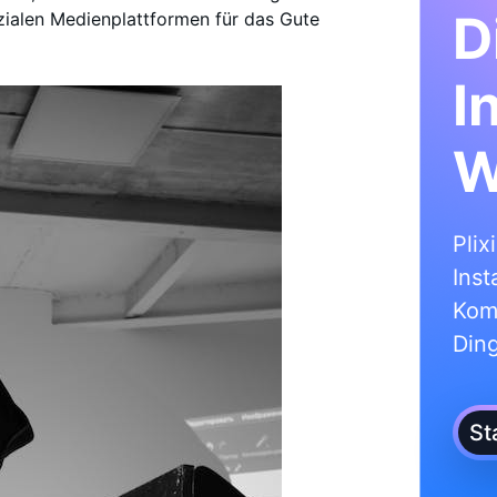
D
ozialen Medienplattformen für das Gute
I
W
Plix
Inst
Kom
Din
St