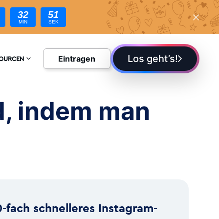
32
49
MIN
SEK
n!
Los geht’s!
Eintragen
SOURCEN
YKLOPÄDIE
d, indem man
G
0-fach schnelleres Instagram-