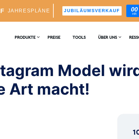
00
UF
JAHRESPLÄNE
JUBILÄUMSVERKAUF
HR
Model werden, indem Sie Inhalte auf Ihre Weise erstelle
PRODUKTE
PREISE
TOOLS
ÜBER UNS
RES
KONTAKTIEREN
ENZ
M-WACHSTUM
SIE UNS
stagram Model wir
er KI-Gesteuerter Wachstumsmotor
BLO
BEWERTUNGEN
e Art macht!
blicke Und -Analyse
™
s Targeting Für Ideale Follower
1