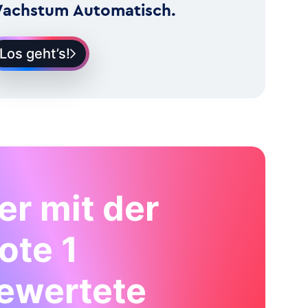
achstum Automatisch.
Los geht’s!
er mit der
ote 1
ewertete