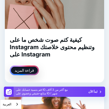
كيفية كتم صوت شخص ما على
Instagram وتنظيم محتوى خلاصتك
على Instagram
قراءة المزيد
قم بتنمية حسابك على IG مع أكثر من 3 آلاف
ابدأ الآن
متابع حقيقي وعضوي على IG / شهر
العربية‏