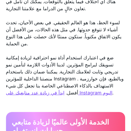
هناك أي اختلاف فيما يتعلق بالتوقعات. يمكنك أن تأمل في
تعاون خالٍ من الدراما مع علامتنا التجارية.
لسوء الحظ، هذا هو العالم الحقيقي. في بعض الأحيان، تحدث
أشياء لا تتوقع حدوثها. في مثل هذه الحالات، من الأفضل أن
يكون الاتفاق مكتوباً. ستكون ممتنًا لأنك حصلت على هذا النوع
من الحماية.
ضع في اعتبارك استخدام أداة نمو احترافية لزيادة إمكانية
تسويقك لبرامج المؤثرين. لدينا الأدوات اللازمة لتأمين نمو
تدريجي وثابت لعلامتك التجارية. يمكننا ضمان ذلك باستخدام
منصتنا الداخلية للمؤثرين Instagram . وبالطبع، فإن خوارزمية
الاستهداف بالذكاء الاصطناعي الخاصة بنا تجعل كل شيء
.
ابدأ في زيادة عدد متابعيك على Instagram اليوم
أفضل.
الخدمة الأولى عالميًا لزيادة متابعي
حسابات إنستغرام