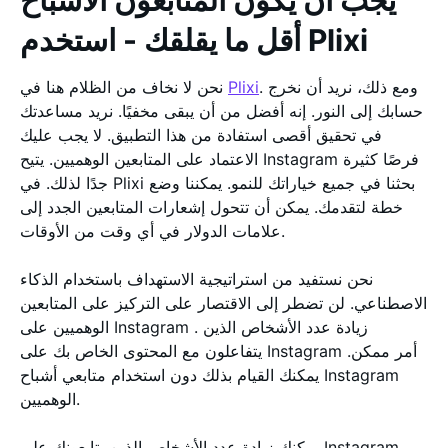
يجب أن يكون المتابعون الأشباح
أقل ما يقلقك - استخدم Plixi
. ومع ذلك، نريد أن نخرج
Plixi
نحن لا نخاف من الظلام هنا في
حسابك إلى النور. إنه أفضل من أن يبقى مخفيًا. نريد مساعدتك
في تحقيق أقصى استفادة من هذا التطبيق. لا يجب عليك
الاعتماد على المتابعين الوهميين. يتيح Instagram فرصًا كثيرة
جدًا لذلك. في Plixi بحثنا في جميع خياراتك للنمو. يمكننا وضع
خطة لتقدمك. يمكن أن تتحول إشعارات المتابعين الجدد إلى
علامات الدولار في أي وقت من الأوقات.
نحن نستفيد من استراتيجية الاستهداف باستخدام الذكاء
الاصطناعي. لن تضطر إلى الاقتصار على التركيز على المتابعين
الوهميين على Instagram . زيادة عدد الأشخاص الذين
يتفاعلون مع المحتوى الخاص بك على Instagram أمر ممكن.
يمكنك القيام بذلك دون استخدام متابعي أشباح Instagram
الوهميين.
يمكنك زيادة عدد الأشخاص الذين يتابعونك على Instagram