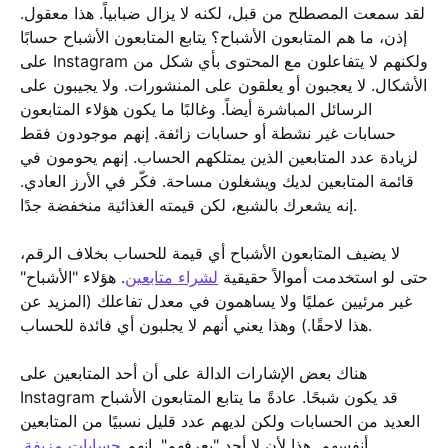
لقد سمعت المصطلح من قبل، لكنه لا يزال ضبابياً. هذا معقول.
إذن، ما هم المتابعون الأشباح؟ يتابع المتابعون الأشباح حسابًا
على Instagram ولكنهم لا يتفاعلون مع المحتوى بأي شكل من
الأشكال. لا يعجبون أو يعلقون على المنشورات. ولا يجيبون على
الرسائل المباشرة أيضاً. وغالبًا ما يكون هؤلاء المتابعون
حسابات غير نشطة أو حسابات زائفة. إنهم موجودون فقط
لزيادة عدد المتابعين الذين يمتلكهم الحساب. إنهم يحومون في
قائمة المتابعين لديك ويشغلون مساحة. فكّر في الأرز العادي.
إنه يشعرك بالشبع، لكن قيمته الغذائية منخفضة جدًا.
لا يضيف المتابعون الأشباح أي قيمة للحساب بخلاف الرقم،
حتى لو استخدمت أموالاً حقيقية
لشراء متابعين
. هؤلاء "الأشباح"
غير مرئيين عمليًا ولا يساهمون في معدل تفاعلك (المزيد عن
هذا لاحقًا.) وهذا يعني أنهم لا يجلبون أي فائدة للحساب.
هناك بعض الإشارات الدالة على أن أحد المتابعين على
Instagram قد يكون شبحًا. عادةً ما يتابع المتابعون الأشباح
العديد من الحسابات ولكن لديهم عدد قليل نسبيًا من المتابعين
أنفسهم. هذا لأن لا أحد "يعرفهم". إنهم
حسابات مزيفة
.