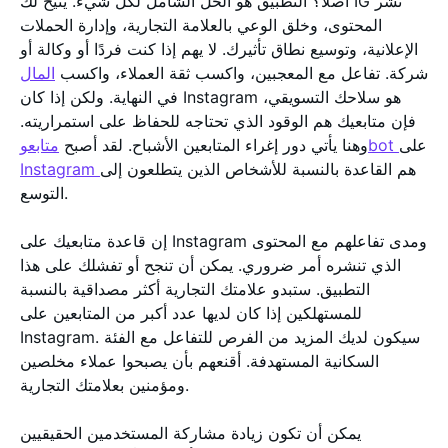
أصلاً؟ التطبيق هو الحل الشامل لكل شيء. يتيح لك IG نشر
المحتوى، وخلق الوعي بالعلامة التجارية، وإدارة الحملات
الإعلانية، وتوسيع نطاق تأثيرك. لا يهم إذا كنت فردًا أو وكالة أو
شركة. تفاعل مع المعجبين، واكسب ثقة العملاء، واكسب
المال
في النهاية. ولكن إذا كان Instagram هو سلاحك التسويقي،
فإن متابعيك هم الوقود الذي تحتاجه للحفاظ على استمراريته.
على
متابعوbot
وهنا يأتي دور إغراء المتابعين الأشباح. لقد أصبح
هم القاعدة بالنسبة للأشخاص الذين يتطلعون إلى
Instagram
التوسع.
إن قاعدة متابعيك على Instagram ومدى تفاعلهم مع المحتوى
الذي تنشره أمر ضروري. يمكن أن تنجح أو تفشلك على هذا
التطبيق. ستبدو علامتك التجارية أكثر مصداقية بالنسبة
للمستهلكين إذا كان لديها عدد أكبر من المتابعين على
Instagram. سيكون لديك المزيد من الفرص للتفاعل مع الفئة
السكانية المستهدفة. أقنعهم بأن يصبحوا عملاء مخلصين
ومؤمنين بعلامتك التجارية.
يمكن أن تكون زيادة مشاركة المستخدمين الحقيقيين