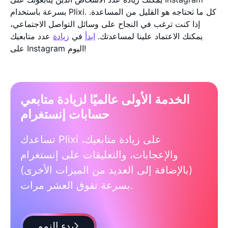
بسرعة باستخدام Plixi. كل ما تحتاجه هو القليل من المساعدة.
إذا كنت ترغب في النجاح على وسائل التواصل الاجتماعي،
يمكنك الاعتماد علينا لمساعدتك.
ابدأ
في
زيادة
عدد متابعيك
على Instagram اليوم!
الخدمة الأولى عالميًا لزيادة متابعي
حسابات إنستغرام
تساعدك Plixi على زيادة متابعيك،
والإعجابات، والتعليقات على إنستغرام
(بالإضافة إلى العديد من الميزات الأخرى)
بسرعة تفوق العشر مرات.
بدء النمو