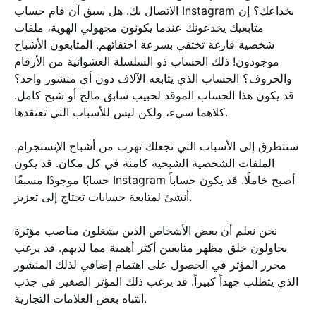
الاتصال بك. هل سبق أن قام حساب Instagram بخداعك؟ إن
متابعيك يخدعونك عندما يكونون مجهولي الهوية، ملفات
شخصية فارغة تختفي بسرعة اختفائهم. المتابعون الأشباح
موجودون! ذلك الحساب ذو السلسلة العشوائية من الأرقام
والحروف؟ الحساب الذي يتابعه الآلاف دون أي منشور واحد؟
قد يكون هذا الحساب الموقد لحبيب سابق مالح أو شبح كامل.
كلاهما سيء، ولكن ليس للأسباب التي تعتقدها.
سنتطرق إلى الأسباب التي تجعلك تهرب من أشباح الإنستجرام.
الملفات الشخصية الشبحية كامنة في كل مكان. قد يكون
حسابًا موجودًا مسبقًا Instagram أصبح خاملًا. قد يكون حساباً
أنشئ لمتابعة حسابات تحتاج إلى تعزيز.
نحن نعلم أن بعض الأشخاص الذين يشغلون مناصب مؤثرة
يحاولون خلق مظهر متابعين أكثر أهمية مما لديهم. قد يرغب
محرر المؤثر في الحصول على اهتمام إضافي لذلك المنشور
الذي يتطلب جهداً كبيراً. قد يرغب ذلك المؤثر الصغير في جذب
انتباه بعض العلامات التجارية.