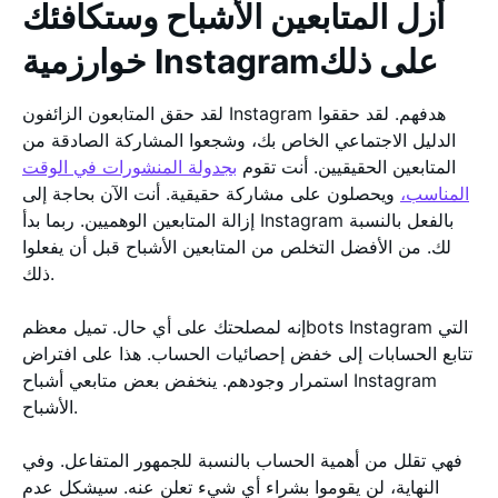
أزل المتابعين الأشباح وستكافئك
خوارزمية Instagramعلى ذلك
لقد حقق المتابعون الزائفون Instagram هدفهم. لقد حققوا
الدليل الاجتماعي الخاص بك، وشجعوا المشاركة الصادقة من
المتابعين الحقيقيين. أنت تقوم
بجدولة المنشورات في الوقت
المناسب،
ويحصلون على مشاركة حقيقية. أنت الآن بحاجة إلى
إزالة المتابعين الوهميين. ربما بدأ Instagram بالفعل بالنسبة
لك. من الأفضل التخلص من المتابعين الأشباح قبل أن يفعلوا
ذلك.
إنه لمصلحتك على أي حال. تميل معظمbots Instagram التي
تتابع الحسابات إلى خفض إحصائيات الحساب. هذا على افتراض
استمرار وجودهم. ينخفض بعض متابعي أشباح Instagram
الأشباح.
فهي تقلل من أهمية الحساب بالنسبة للجمهور المتفاعل. وفي
النهاية، لن يقوموا بشراء أي شيء تعلن عنه. سيشكل عدم