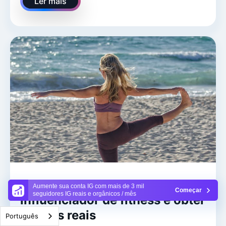
Ler mais
Como se tornar um
Aumente sua conta IG com mais de 3 mil
Começar
seguidores IG reais e orgânicos / mês
influenciador de fitness e obter
ganhos reais
Português