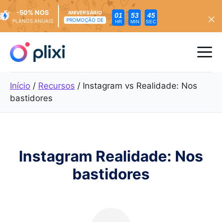
-50% NOS
ANIVERSÁRIO
01
53
43
PROMOÇÃO DE
PLANOS ANUAIS
HR
MIN
SEC
Saltar
para
Me
o
conteúdo
Início
/
Recursos
/
Instagram vs Realidade: Nos
bastidores
Instagram Realidade: Nos
bastidores