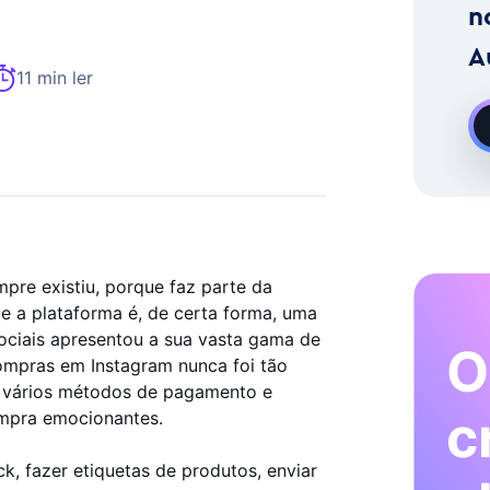
imento No Instagram Sob Pedido
n
A
11 min ler
pre existiu, porque faz parte da
e a plataforma é, de certa forma, uma
sociais apresentou a sua vasta gama de
O
ompras em Instagram nunca foi tão
, vários métodos de pagamento e
c
ompra emocionantes.
k, fazer etiquetas de produtos, enviar