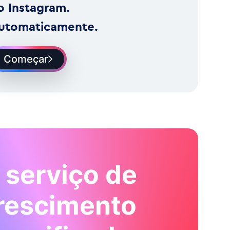
o Instagram.
utomaticamente.
Começar
 serviço de
rescimento