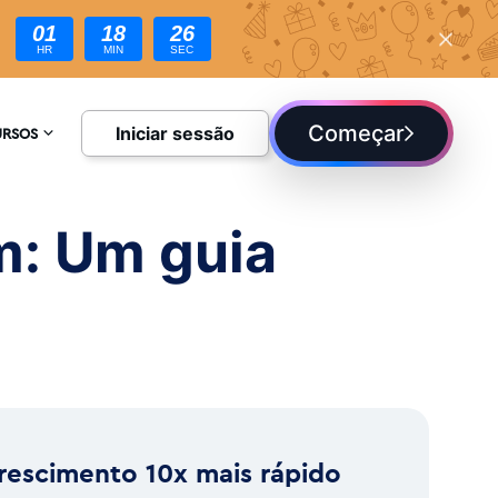
01
18
25
HR
MIN
SEC
Começar
Iniciar sessão
URSOS
CLOPÉDIA
m: Um guia
UE
rescimento 10x mais rápido