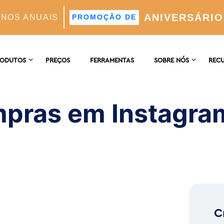
ANIVERSÁRIO
ANOS ANUAIS
PROMOÇÃO DE
agram: Um guia completo
RODUTOS
PREÇOS
FERRAMENTAS
SOBRE NÓS
REC
CONTACTE-NOS
ENCI
AGRAM
pras em Instagra
 Automático Suportado Por IA
COMENTÁRIOS
BLOG
 E Análises
ores Ideais Suportada Por IA
C