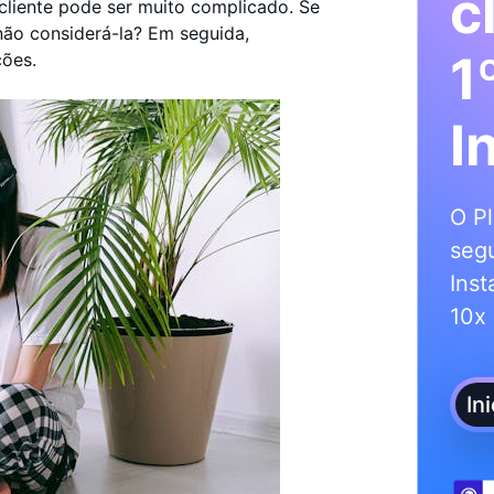
c
cliente pode ser muito complicado. Se
não considerá-la? Em seguida,
1
ções.
I
O Pl
segu
Inst
10x 
In