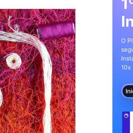
1
I
O Pl
segu
Inst
10x 
In