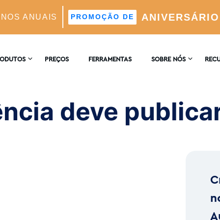
ANIVERSÁRIO
ANOS ANUAIS
PROMOÇÃO DE
licar em Instagram?
RODUTOS
PREÇOS
FERRAMENTAS
SOBRE NÓS
REC
CONTACTE-NOS
ENCI
AGRAM
ncia deve publica
 Automático Suportado Por IA
COMENTÁRIOS
BLOG
 E Análises
C
ores Ideais Suportada Por IA
n
A