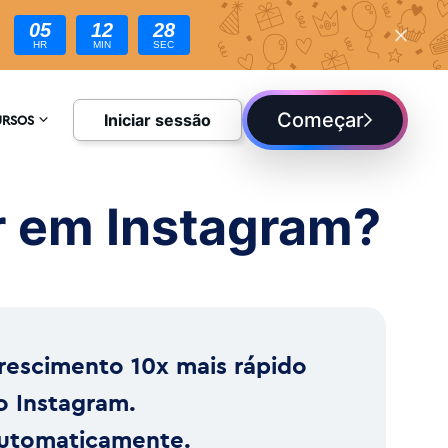
05
12
27
HR
MIN
SEC
Começar
Iniciar sessão
URSOS
CLOPÉDIA
r em Instagram?
UE
rescimento 10x mais rápido
o Instagram.
utomaticamente.